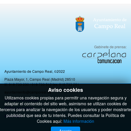
Gabinete de prensa:
Ayuntamiento de Campo Real, ©2022
Plaza Mayor, 1, Campo Real (Madrid) 28510
tlf: 918 733 230 / 918 733 512 fax: 918 733 261
Aviso cookies
ayuntamiento@camporeal.es
Utilizamos cookies propias para permitir una navegación segura y
Politica de privacidad
adaptar el contenido del sitio web, asimismo se utilizan cookies de
Política de cookies
terceros para analizar la navegación de los usuarios y poder mostrarte
publicidad que sea de tu interés. Puedes consultar la Política de
Aviso legal
Cookies aquí:
Más información