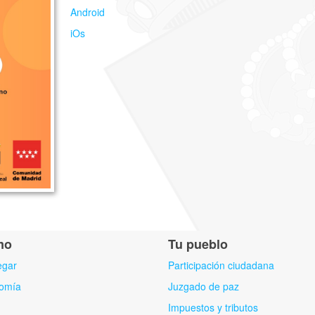
Android
iOs
mo
Tu pueblo
egar
Participación ciudadana
omía
Juzgado de paz
Impuestos y tributos