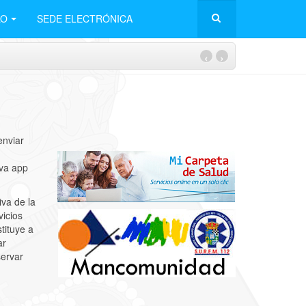
LO
SEDE ELECTRÓNICA
‹
›
enviar
eva app
va de la
vicios
tituye a
ar
servar