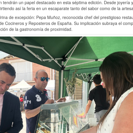
ién tendrán un papel destacado en esta séptima edición. Desde joyería 
irtiendo así la feria en un escaparate tanto del sabor como de la artes
rina de excepción: Pepa Muñoz, reconocida chef del prestigioso resta
 de Cocineros y Reposteros de España. Su implicación subraya el com
ción de la gastronomía de proximidad.