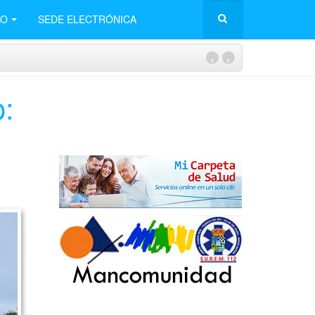
LO
SEDE ELECTRÓNICA
‹
›
: