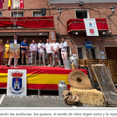
rán las aceitunas, los quesos, el aceite de oliva virgen extra y la repo