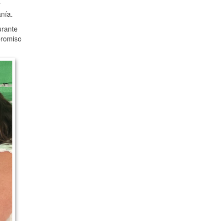
y
anía.
urante
promiso