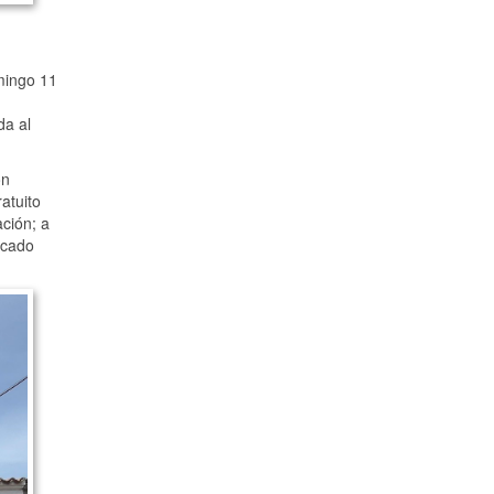
mingo 11
da al
on
atuito
ación; a
acado