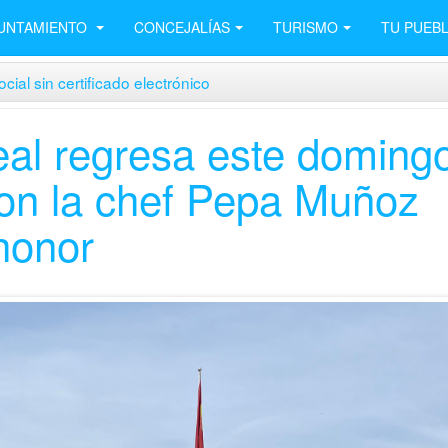
UNTAMIENTO
CONCEJALÍAS
TURISMO
TU PUEB
cial sin certificado electrónico
l regresa este domingo
con la chef Pepa Muñoz
honor