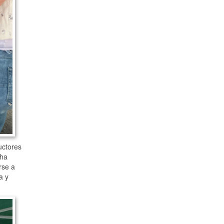
uctores
 ha
rse a
a y