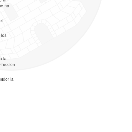
ue ha
el
 los
a la
irección
midor la