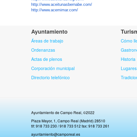
http://www.aceitunasbernabe.
com/
http://www.acemimar.com/
Ayuntamiento
Turis
Áreas de trabajo
Cómo ll
Ordenanzas
Gastron
Actas de plenos
Historia
Corporación municipal
Lugares 
Directorio telefónico
Tradicio
Ayuntamiento de Campo Real, ©2022
Plaza Mayor, 1, Campo Real (Madrid) 28510
tlf: 918 733 230 / 918 733 512 fax: 918 733 261
ayuntamiento@camporeal.es