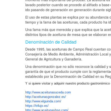
lavado posterior cuando se procede al aliñado a base 
ido pasando de generación en generación durante sigl
El uso de estas plantas se explica por su abundancia 
tiempo y la fama de las aceitunas, cada producto ha id
Una fama más que merecida y que explica que la acei
distintos tipos de aceituna de mesa que se elaboran 
Denominación de Calidad
Desde 1995, las aceitunas de Campo Real cuentan co
Consejería de Medio Ambiente, Administración Local y 
General de Agricultura y Ganadería.
Una denominación que no sólo reconoce la calidad y s
garantía de que el producto cumple con la reglamentac
establecido por la Denominación de Calidad en su Re
Y si quiere visitar y adquirir nuestro producto gastronómic
http://www.aceitunasuceda.com
http://aceitunasgonzalez.es/
http://www.elguinda.com/
https://trilujo.es/
http://www.aceitunashsg.com/