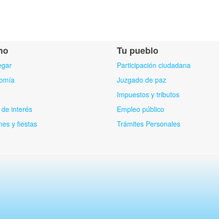
mo
Tu pueblo
egar
Participación ciudadana
omía
Juzgado de paz
Impuestos y tributos
de interés
Empleo público
nes y fiestas
Trámites Personales