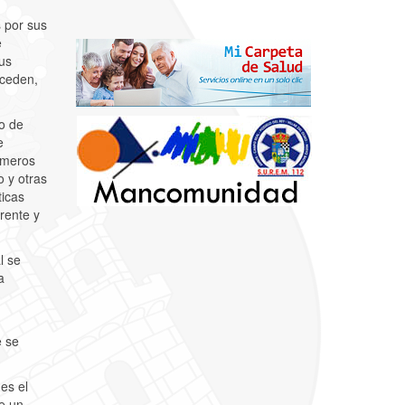
 por sus
e
us
oceden,
o de
e
imeros
o y otras
ticas
rente y
l se
a
e se
es el
e un