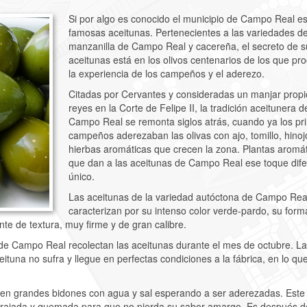
Si por algo es conocido el municipio de Campo Real es
famosas aceitunas. Pertenecientes a las variedades d
manzanilla de Campo Real y cacereña, el secreto de s
aceitunas está en los olivos centenarios de los que pr
la experiencia de los campeños y el aderezo.
Citadas por Cervantes y consideradas un manjar propi
reyes en la Corte de Felipe II, la tradición aceitunera d
Campo Real se remonta siglos atrás, cuando ya los pr
campeños aderezaban las olivas con ajo, tomillo, hinoj
hierbas aromáticas que crecen la zona. Plantas aromá
que dan a las aceitunas de Campo Real ese toque dife
único.
Las aceitunas de la variedad autóctona de Campo Rea
caracterizan por su intenso color verde-pardo, su form
te de textura, muy firme y de gran calibre.
s de Campo Real recolectan las aceitunas durante el mes de octubre. La
ituna no sufra y llegue en perfectas condiciones a la fábrica, en lo qu
en grandes bidones con agua y sal esperando a ser aderezadas. Este 
 rajada y quemada para que no pierda su sabor amargo. Es después d