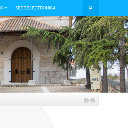
LO
SEDE ELECTRÓNICA
‹
›